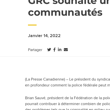
GRC souhaite un
communautés
Janvier 14, 2022
(ouvre dans un nouvel onglet)
(ouvre dans un nouvel onglet)
(ouvre dans un nouvel ongle
Partager
(La Presse Canadienne) – Le président du syndicat
en profondeur comment la police fédérale peut mieu
Brian Sauvé, président de la Fédération de la po
pourrait contribuer à déterminer combien de polic
des problèmes tels que la criminalité en milieu rur