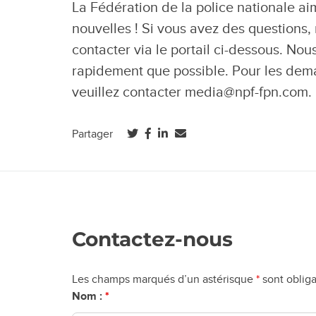
La Fédération de la police nationale ai
nouvelles ! Si vous avez des questions,
contacter via le portail ci-dessous. No
rapidement que possible. Pour les de
veuillez contacter
media@npf-fpn.com
.
(ouvre dans un nouvel onglet)
(ouvre dans un nouvel onglet)
(ouvre dans un nouvel onglet)
Partager
Contactez-nous
Les champs marqués d’un astérisque
*
sont obliga
Nom :
*