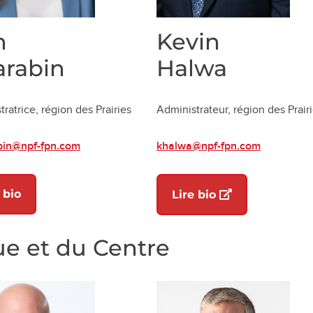
n
Kevin
arabin
Halwa
ratrice, région des Prairies
Administrateur, région des Prair
bin@npf-fpn.com
khalwa@npf-fpn.com
)
 bio
(ouvre dans un 
Lire bio
ue et du Centre