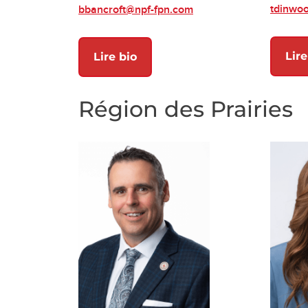
tdinwo
bbancroft@npf-fpn.com
Lire
Lire bio
Région des Prairies