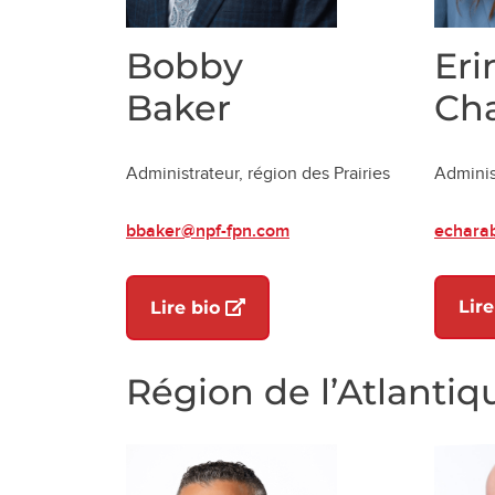
Bobby
Eri
Baker
Ch
Administrateur, région des Prairies
Administ
bbaker@npf-fpn.com
echara
(ouvre dans un nouvel onglet
Lire
Lire bio
Région de l’Atlantiq