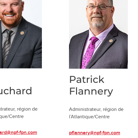
Patrick
uchard
Flannery
trateur, région de
Administrateur, région de
tique/Centre
l’Atlantique/Centre
ard@npf-fpn.com
pflannery@npf-fpn.com