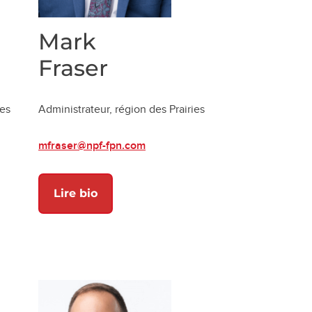
Mark
Fraser
ies
Administrateur, région des Prairies
mfraser@npf-fpn.com
nouvel onglet)
Lire bio