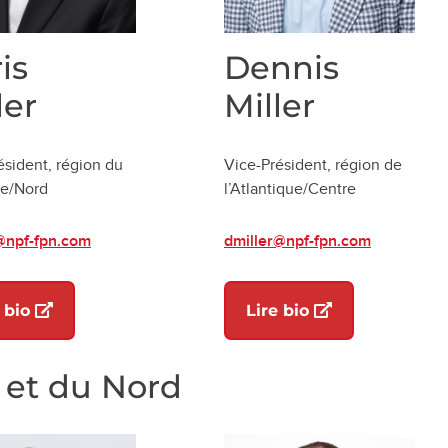
is
Dennis
ler
Miller
ésident, région du
Vice-Président, région de
ue/Nord
l’Atlantique/Centre
@npf-fpn.com
dmiller@npf-fpn.com
)
(ouvre dans un nouvel onglet)
(ouvre dans un 
 bio
Lire bio
 et du Nord