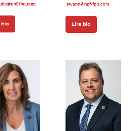
odie@npf-fpn.com
jswann@npf-fpn.com
 bio
Lire bio