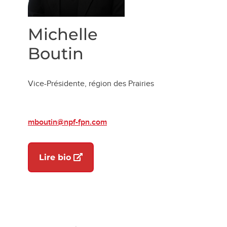
Michelle
Boutin
Vice-Présidente, région des Prairies
mboutin@npf-fpn.com
nouvel onglet)
(ouvre dans un nouvel onglet)
Lire bio