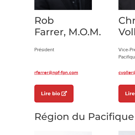
Rob
Chr
Farrer, M.O.M.
Vol
Président
Vice-Pr
Pacifiq
rfarrer@npf-fpn.com
cvoller
(ouvre dans un nouvel onglet
Lire bio
Lire
Région du Pacifique