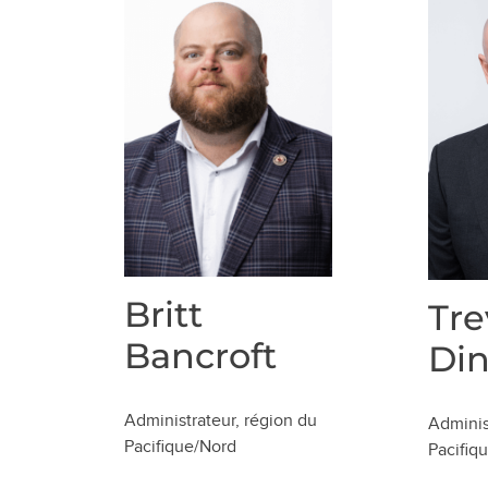
Britt
Tre
Bancroft
Di
Administrateur, région du
Adminis
Pacifique/Nord
Pacifiq