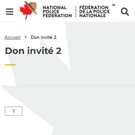
Accueil
Don invité 2
Don invité 2
Don
invité
2
quantity