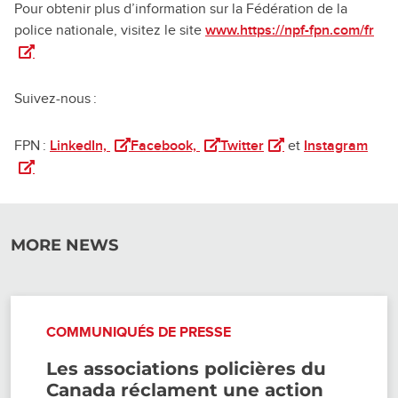
Pour obtenir plus d’information sur la Fédération de la
police nationale, visitez le site
www.https://npf-fpn.com/fr
(ou
Suivez-nous :
(ouvre dans un nouvel onglet)
(ouvre dans un nouvel onglet)
(ouvre dans un nouve
(ouv
FPN :
LinkedIn,
Facebook,
Twitter
et
Instagram
MORE NEWS
COMMUNIQUÉS DE PRESSE
Les associations policières du
Canada réclament une action