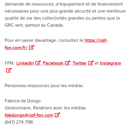
demande de ressources, d’équipement et de financement
nécessaires pour une plus grande sécurité et une meilleure
qualité de vie des collectivités grandes ou petites que la
GRC sert, partout au Canada.
Pour en savoir davantage, consultez le
https://npf-
(ouvre dans un nouvel onglet)
fpn.com/fr/
.
(ouvre dans un nouvel onglet)
(ouvre dans un nouvel onglet)
(ouvre dans un nouve
(ouv
FPN :
LinkedIn
,
Facebook
,
Twitter
et
Instagram
Personnes-ressources pour les médias :
Fabrice de Dongo
Gestionnaire, Relations avec les médias
(ouvre dans un nouvel onglet)
fdedongo@npf-fpn.com
(647) 274-7118