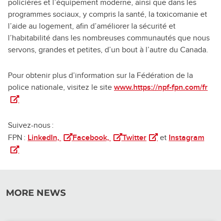
policières et l’équipement moderne, ainsi que dans les
programmes sociaux, y compris la santé, la toxicomanie et
l’aide au logement, afin d’améliorer la sécurité et
l’habitabilité dans les nombreuses communautés que nous
servons, grandes et petites, d’un bout à l’autre du Canada.
Pour obtenir plus d’information sur la Fédération de la
police nationale, visitez le site
www.https://npf-fpn.com/fr
(ou
Suivez-nous :
(ouvre dans un nouvel onglet)
(ouvre dans un nouvel onglet)
(ouvre dans un nouve
(ouv
FPN :
LinkedIn,
Facebook,
Twitter
et
Instagram
MORE NEWS