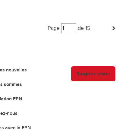
Posts
(Next
Page
navigation
de 15
es nouvelles
Joignez-vous
us sommes
ation FPN
tez-nous
es avec la FPN